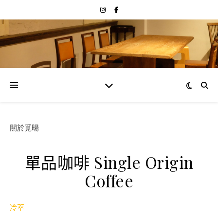
關於覓暘
單品咖啡 Single Origin
Coffee
冷萃